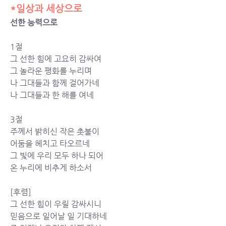
*일상과 세상으로
선한 능력으로 
1절
그 선한 힘에 고요히 감싸여
그 놀라운 평화를 누리며
나 그대들과 함께 걸어가네
나 그대들과 한 해를 여네
3절
주께서 밝히신 작은 촛불이
어둠을 헤치고 타오르네
그 빛에 우리 모두 하나 되어
온 누리에 비추게 하소서
[후렴]
그 선한 힘이 우릴 감싸시니
믿음으로 일어날 일 기대하네