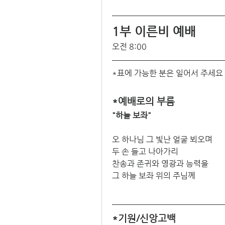
1부 이른비 예배 
오전 8:00
*표에 가능한 분은 일어서 주세요
*예배로의 부름
"하늘 보좌"
오 하나님 그 빛난 얼굴 뵈오며
두 손 들고 나아가리
찬송과 존귀와 영광과 능력을
그 하늘 보좌 위의 주님께
*기원/신앙고백