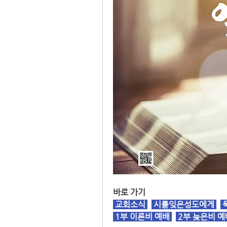
바로 가기
교회소식
시를잊은성도에게
 
1부 이른비 예배
2부 늦은비 예