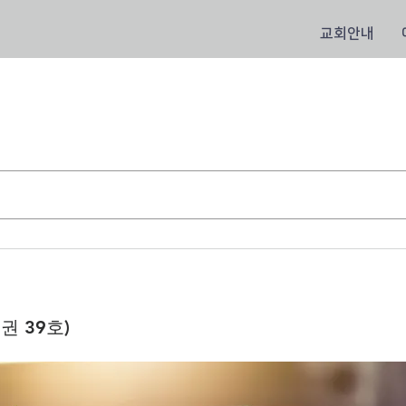
교회안내
8권 39호)