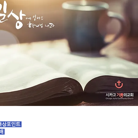
묵상포인트 
배