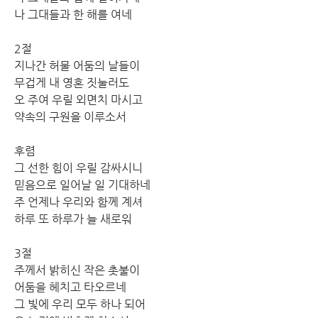
나 그대들과 한 해를 여네
2절
지나간 허물 어둠의 날들이
무겁게 내 영혼 짓눌러도
오 주여 우릴 외면치 마시고
약속의 구원을 이루소서
후렴
그 선한 힘이 우릴 감싸시니
믿음으로 일어날 일 기대하네
주 언제나 우리와 함께 계셔
하루 또 하루가 늘 새로워
3절
주께서 밝히신 작은 촛불이
어둠을 헤치고 타오르네
그 빛에 우리 모두 하나 되어