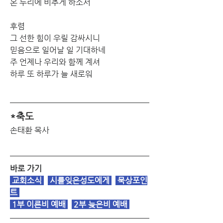
온 누리에 비추게 하소서
후렴
그 선한 힘이 우릴 감싸시니
믿음으로 일어날 일 기대하네
주 언제나 우리와 함께 계셔
하루 또 하루가 늘 새로워
*축도
손태환 목사
바로 가기
교회소식
시를잊은성도에게
 묵상포인
트 
1부 이른비 예배
2부 늦은비 예배