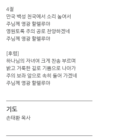
4절
만국 백성 천국에서 소리 높여서 
주님께 영광 할렐루야 
영원토록 주의 공로 찬양하겠네 
주님께 영광 할렐루야
[후렴] 
하나님의 자녀여 크게 찬송 부르며 
밝고 거룩한 길로 기쁨으로 나아가 
주의 보좌 앞으로 속히 들어 가겠네 
주님께 영광 할렐루야
기도
손태환 목사