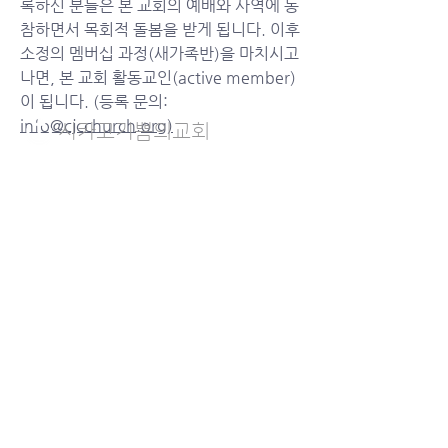
록하신 분들은 본 교회의 예배와 사역에 동
그룹에 오신 것을 환영합니다. 다른 회원과
참하면서 목회적 돌봄을 받게 됩니다. 이후 
의 교류 및 업데이트 수신, 미디어 공유 등
의 활동을 시작하세요.
소정의 멤버십 과정(새가족반)을 마치시고 
나면, 본 교회 활동교인(active member)
이 됩니다. (등록 문의: 
info@cjcchurch.org
)
시카고기쁨의​교회
1-224-616-2772
자세히 보기
info@cjcchurch.org
0
73
2328 Central Rd.
Glenview, IL 60025
admin CJCC
14일 전
2026년 7월 26일 교회소식
로그인
예배순서
시를잊은성도에게
교회소식