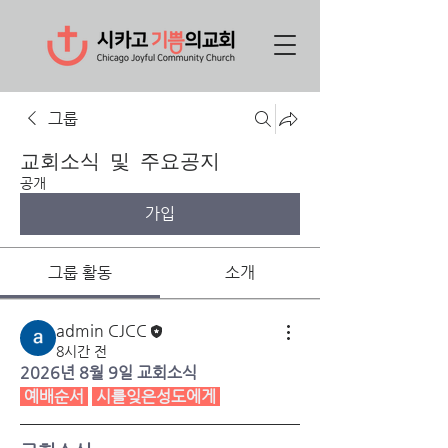
그룹
교회소식 및 주요공지
공개
가입
그룹 활동
소개
admin CJCC
8시간 전
2026년 8월 9일 교회소식
예배순서
시를잊은성도에게