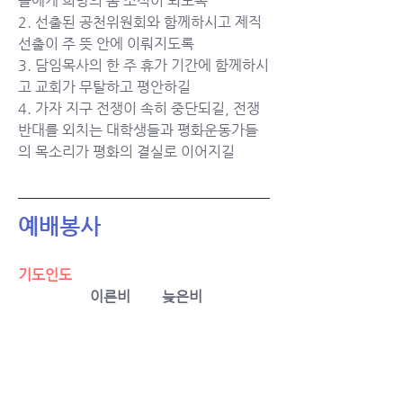
들에게 희망의 봄 소식이 되도록
2. 선출된 공천위원회와 함께하시고 제직 
선출이 주 뜻 안에 이뤄지도록
3. 담임목사의 한 주 휴가 기간에 함께하시
고 교회가 무탈하고 평안하길
4. 가자 지구 전쟁이 속히 중단되길, 전쟁
반대를 외치는 대학생들과 평화운동가들
의 목소리가 평화의 결실로 이어지길 
예배봉사
기도인도
이른비	늦은비
4/28		정상화	박종필
5/5		박윤희	배상균
5/12		박미선	손무성