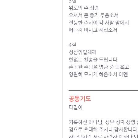
3절
위로의 주 성령
오셔서 큰 증거 주옵소서
전능한 주시여 각 사람 맘에서
떠나지 마시고 계십소서
4절
성삼위일체께
한없는 찬송을 드립니다
존귀한 주님을 영광 중 뵈옵고
영원히 모시게 하옵소서 아멘
공동기도
다같이
거룩하신 하나님, 성부 성자 성령
귐으로 초대해 주시니 감사합니다. 
하나님처럼 서로 사랑하며 하나 되