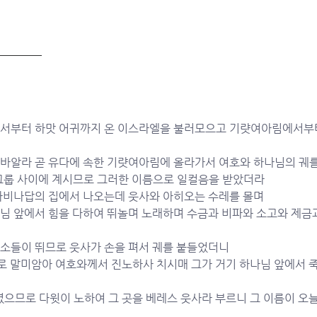
내에서부터 하맛 어귀까지 온 이스라엘을 불러모으고 기럇여아림에서부
 바알라 곧 유다에 속한 기럇여아림에 올라가서 여호와 하나님의 궤를
그룹 사이에 계시므로 그러한 이름으로 일컬음을 받았더라
 아비나답의 집에서 나오는데 웃사와 아히오는 수레를 몰며
나님 앞에서 힘을 다하여 뛰놀며 노래하며 수금과 비파와 소고와 제금
 소들이 뛰므로 웃사가 손을 펴서 궤를 붙들었더니
으로 말미암아 여호와께서 진노하사 치시매 그가 거기 하나님 앞에서 
셨으므로 다윗이 노하여 그 곳을 베레스 웃사라 부르니 그 이름이 오늘