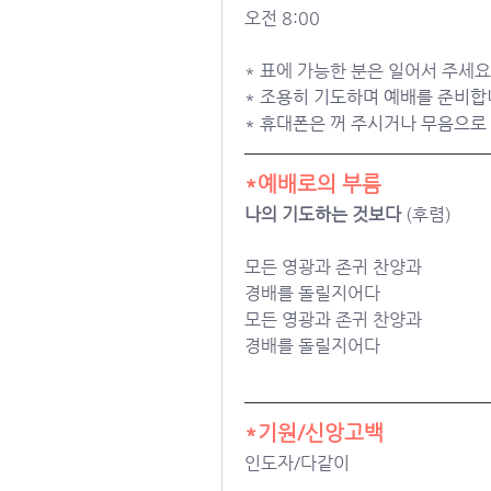
오전 8:00
* 표에 가능한 분은 일어서 주세요
* 조용히 기도하며 예배를 준비합니
* 휴대폰은 꺼 주시거나 무음으로
*예배로의 부름
나의 기도하는 것보다
 (후렴)
모든 영광과 존귀 찬양과
경배를 돌릴지어다
모든 영광과 존귀 찬양과
경배를 돌릴지어다
*기원/신앙고백
인도자/다같이