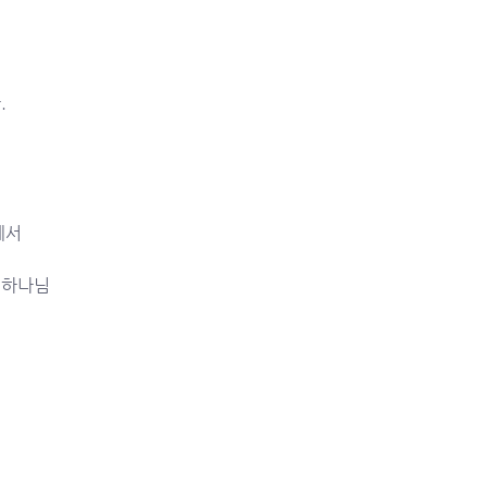
.
데서
 하나님