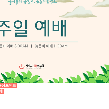
묵상포인트
배