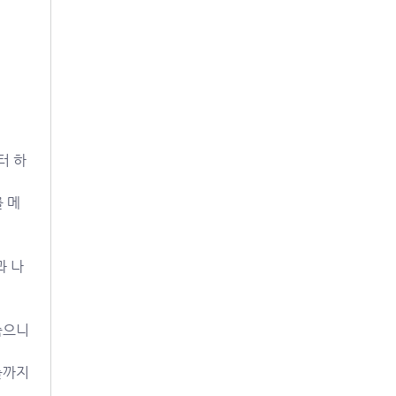
터 하
 메
과 나
죽으니
까지 