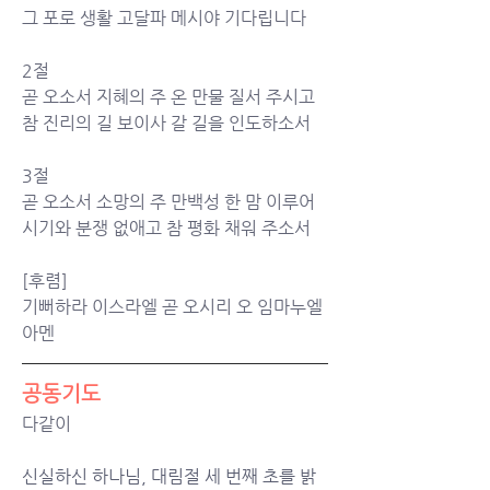
그 포로 생활 고달파 메시야 기다립니다
2절
곧 오소서 지혜의 주 온 만물 질서 주시고
참 진리의 길 보이사 갈 길을 인도하소서
3절
곧 오소서 소망의 주 만백성 한 맘 이루어
시기와 분쟁 없애고 참 평화 채워 주소서
[후렴]
기뻐하라 이스라엘 곧 오시리 오 임마누엘
아멘
공동기도
다같이
신실하신 하나님, 대림절 세 번째 초를 밝