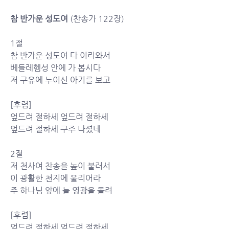
참 반가운 성도여
 (찬송가 122장)
1절
참 반가운 성도여 다 이리와서
베들레헴성 안에 가 봅시다
저 구유에 누이신 아기를 보고
[후렴]
엎드려 절하세 엎드려 절하세
엎드려 절하세 구주 나셨네
2절
저 천사여 찬송을 높이 불러서
이 광활한 천지에 울리어라
주 하나님 앞에 늘 영광을 돌려
[후렴]
엎드려 절하세 엎드려 절하세