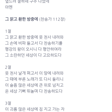
엎드려 절하세 구주 나셨네
아멘
그 맑고 환한 밤중에
 (찬송가 112장)
1절
그 맑고 환한 밤중에 뭇 천사 내려와 
그 손에 비파 들고서 다 찬송하기를 
평강의 왕이 오시니 다 평안하여라 
그 소란하던 세상이 다 고요하도다	
2절
뭇 천사 날개 펴고서 이 땅에 내려와 
그 때에 부른 노래가 또 다시 들리니 
이 슬픔 많은 세상에 큰 위로 넘치고 
온 세상 기뻐 뛰놀며 다 찬송하도다	
3절
이 괴롬 많은 세상에 짐 지고 가는 자 