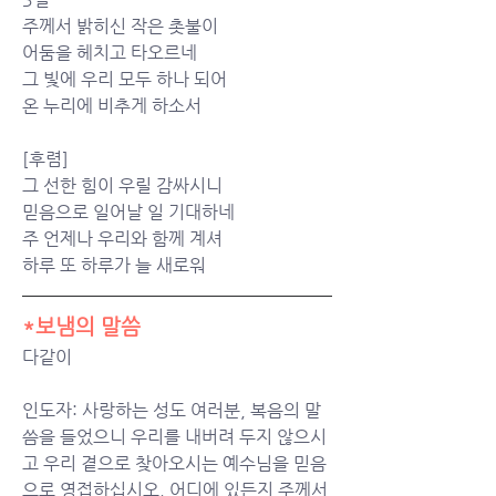
주께서 밝히신 작은 촛불이
어둠을 헤치고 타오르네
그 빛에 우리 모두 하나 되어
온 누리에 비추게 하소서
[후렴]
그 선한 힘이 우릴 감싸시니
믿음으로 일어날 일 기대하네
주 언제나 우리와 함께 계셔
하루 또 하루가 늘 새로워
*보냄의 말씀
다같이
인도자: 사랑하는 성도 여러분, 복음의 말
씀을 들었으니 우리를 내버려 두지 않으시
고 우리 곁으로 찾아오시는 예수님을 믿음
으로 영접하십시오. 어디에 있든지 주께서 