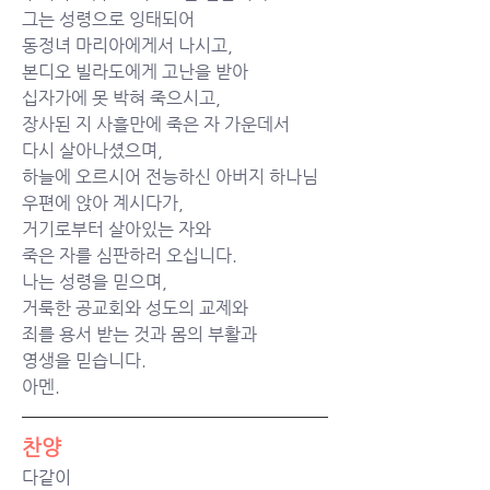
그는 성령으로 잉태되어
동정녀 마리아에게서 나시고,
본디오 빌라도에게 고난을 받아
십자가에 못 박혀 죽으시고,
장사된 지 사흘만에 죽은 자 가운데서
다시 살아나셨으며,
하늘에 오르시어 전능하신 아버지 하나님
우편에 앉아 계시다가,
거기로부터 살아있는 자와
죽은 자를 심판하러 오십니다.
나는 성령을 믿으며,
거룩한 공교회와 성도의 교제와
죄를 용서 받는 것과 몸의 부활과
영생을 믿습니다.
아멘.
찬양
다같이